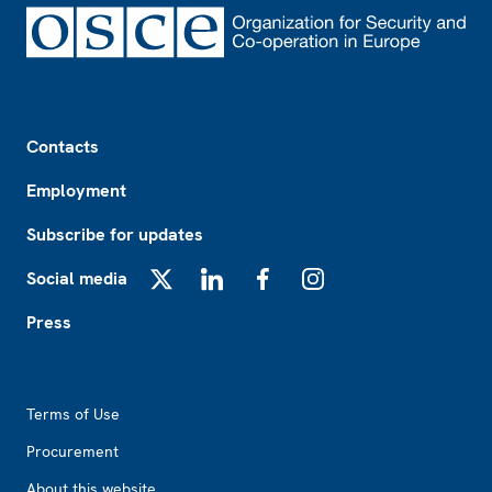
Footer
Contacts
Employment
Subscribe for updates
Social media
X
LinkedIn
Facebook
Instagram
Press
Footer2
Terms of Use
Procurement
About this website