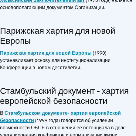
Хельсинский Заключительный акт
(1975 года) является
основополагающим документом Организации.
Парижская хартия для новой
Европы
Парижская хартия для новой Европы
(1990)
устанавливает основу для институционализации
Конференции в новом десятилетии.
Стамбульский документ - хартия
европейской безопасности
В
Стамбульском документе- хартии европейской
безопасности
(1999 года) говорится об усилении
возможности ОБСЕ в отношении ее потенциала в деле
урегулирования конфликтов и нормализации жизни