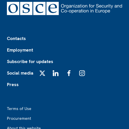
Footer
Contacts
Employment
Subscribe for updates
Social media
X
LinkedIn
Facebook
Instagram
Press
Footer2
Terms of Use
Procurement
About this website