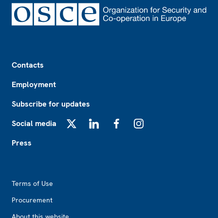
Footer
Contacts
Employment
Subscribe for updates
Social media
X
LinkedIn
Facebook
Instagram
Press
Footer2
Terms of Use
Procurement
About this website