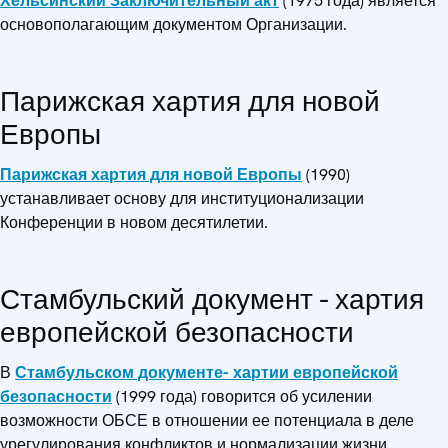
Хельсинский Заключительный акт
(1975 года) является
основополагающим документом Организации.
Парижская хартия для новой
Европы
Парижская хартия для новой Европы
(1990)
устанавливает основу для институционализации
Конференции в новом десятилетии.
Стамбульский документ - хартия
европейской безопасности
В
Стамбульском документе- хартии европейской
безопасности
(1999 года) говорится об усилении
возможности ОБСЕ в отношении ее потенциала в деле
урегулирования конфликтов и нормализации жизни