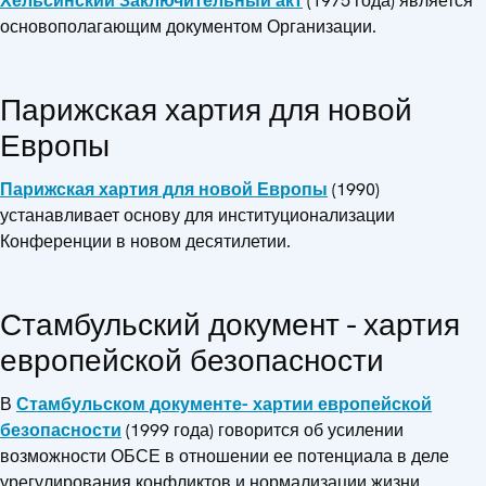
Хельсинский Заключительный акт
(1975 года) является
основополагающим документом Организации.
Парижская хартия для новой
Европы
Парижская хартия для новой Европы
(1990)
устанавливает основу для институционализации
Конференции в новом десятилетии.
Стамбульский документ - хартия
европейской безопасности
В
Стамбульском документе- хартии европейской
безопасности
(1999 года) говорится об усилении
возможности ОБСЕ в отношении ее потенциала в деле
урегулирования конфликтов и нормализации жизни