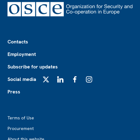
Footer
Contacts
Employment
Subscribe for updates
Social media
X
LinkedIn
Facebook
Instagram
Press
Footer2
Terms of Use
Procurement
About this website