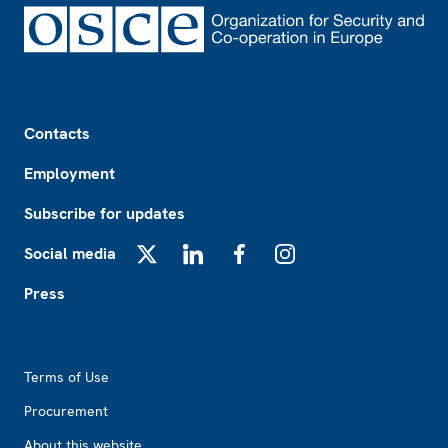
Footer
Contacts
Employment
Subscribe for updates
Social media
X
LinkedIn
Facebook
Instagram
Press
Footer2
Terms of Use
Procurement
About this website