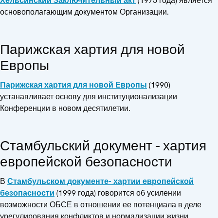
Хельсинский Заключительный акт
(1975 года) является
основополагающим документом Организации.
Парижская хартия для новой
Европы
Парижская хартия для новой Европы
(1990)
устанавливает основу для институционализации
Конференции в новом десятилетии.
Стамбульский документ - хартия
европейской безопасности
В
Стамбульском документе- хартии европейской
безопасности
(1999 года) говорится об усилении
возможности ОБСЕ в отношении ее потенциала в деле
урегулирования конфликтов и нормализации жизни