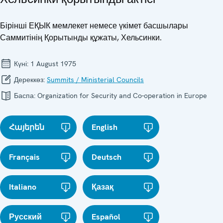
Бірінші ЕҚЫК мемлекет немесе үкімет басшылары
Саммитінің Қорытынды құжаты, Хельсинки.
Күні:
1 August 1975
Дереккөз:
Summits / Ministerial Councils
Баспа:
Organization for Security and Co-operation in Europe
Հայերեն
English
Français
Deutsch
Italiano
Қазақ
Русский
Español