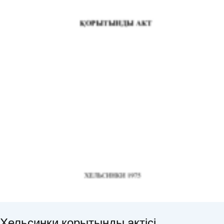
Хельсинки қорытынды актісі