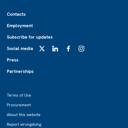
Footer
Contacts
Employment
Subscribe for updates
Social media
X
LinkedIn
Facebook
Instagram
Press
Partnerships
Footer2
Terms of Use
Procurement
About this website
Report wrongdoing