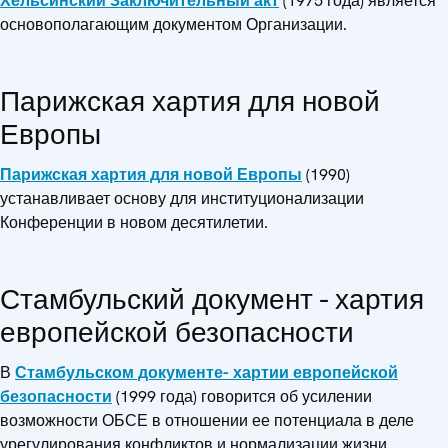
Хельсинский Заключительный акт
(1975 года) является
основополагающим документом Организации.
Парижская хартия для новой
Европы
Парижская хартия для новой Европы
(1990)
устанавливает основу для институционализации
Конференции в новом десятилетии.
Стамбульский документ - хартия
европейской безопасности
В
Стамбульском документе- хартии европейской
безопасности
(1999 года) говорится об усилении
возможности ОБСЕ в отношении ее потенциала в деле
урегулирования конфликтов и нормализации жизни