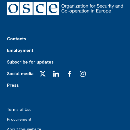
Footer
Contacts
Employment
Subscribe for updates
Social media
X
LinkedIn
Facebook
Instagram
Press
Footer2
Terms of Use
Procurement
About this website