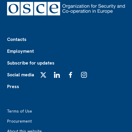
Footer
Contacts
Employment
Subscribe for updates
Social media
X
LinkedIn
Facebook
Instagram
Press
Footer2
Terms of Use
Procurement
About this website