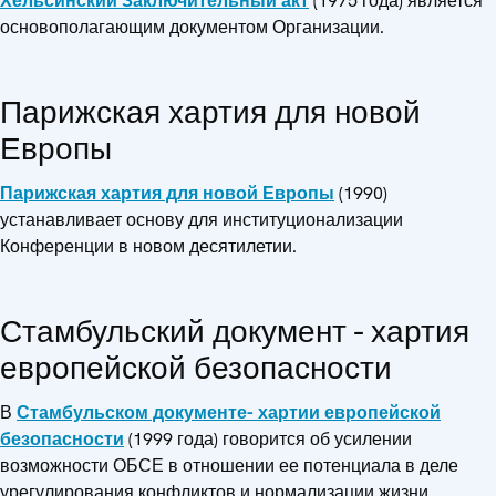
Хельсинский Заключительный акт
(1975 года) является
основополагающим документом Организации.
Парижская хартия для новой
Европы
Парижская хартия для новой Европы
(1990)
устанавливает основу для институционализации
Конференции в новом десятилетии.
Стамбульский документ - хартия
европейской безопасности
В
Стамбульском документе- хартии европейской
безопасности
(1999 года) говорится об усилении
возможности ОБСЕ в отношении ее потенциала в деле
урегулирования конфликтов и нормализации жизни