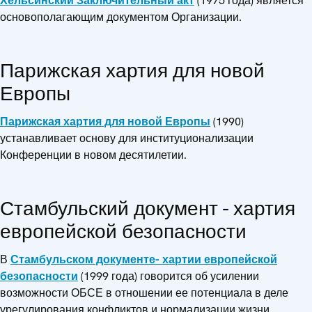
Хельсинский Заключительный акт
(1975 года) является
основополагающим документом Организации.
Парижская хартия для новой
Европы
Парижская хартия для новой Европы
(1990)
устанавливает основу для институционализации
Конференции в новом десятилетии.
Стамбульский документ - хартия
европейской безопасности
В
Стамбульском документе- хартии европейской
безопасности
(1999 года) говорится об усилении
возможности ОБСЕ в отношении ее потенциала в деле
урегулирования конфликтов и нормализации жизни