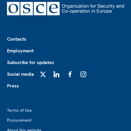
Footer
Contacts
Employment
Subscribe for updates
Social media
X
LinkedIn
Facebook
Instagram
Press
Footer2
Terms of Use
Procurement
About this website