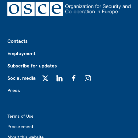
Footer
Contacts
Employment
Subscribe for updates
Social media
X
LinkedIn
Facebook
Instagram
Press
Footer2
Terms of Use
Procurement
About this website