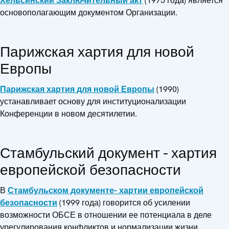
Хельсинский Заключительный акт
(1975 года) является
основополагающим документом Организации.
Парижская хартия для новой
Европы
Парижская хартия для новой Европы
(1990)
устанавливает основу для институционализации
Конференции в новом десятилетии.
Стамбульский документ - хартия
европейской безопасности
В
Стамбульском документе- хартии европейской
безопасности
(1999 года) говорится об усилении
возможности ОБСЕ в отношении ее потенциала в деле
урегулирования конфликтов и нормализации жизни