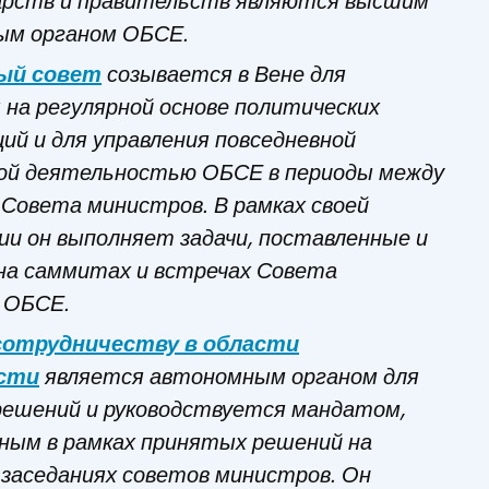
дарств и правительств являются высшим
ым органом ОБСЕ.
ый совет
созывается в Вене для
 на регулярной основе политических
ий и для управления повседневной
ой деятельностью ОБСЕ в периоды между
Совета министров. В рамках своей
и он выполняет задачи, поставленные и
на саммитах и встречах Совета
 ОБСЕ.
сотрудничеству в области
сти
является автономным органом для
решений и руководствуется мандатом,
ным в рамках принятых решений на
заседаниях советов министров. Он