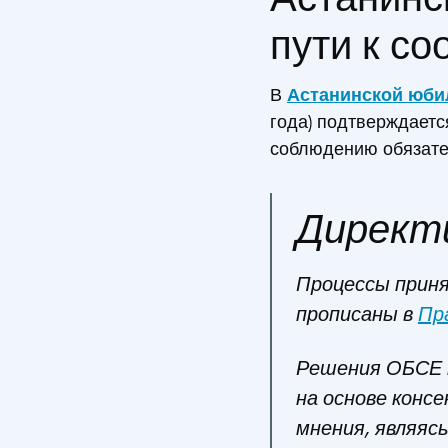
пути к с
В
Астанинской юбил
года) подтверждаетс
соблюдению обязате
Директ
Процессы прин
прописаны в
Пр
Решения ОБСЕ 
на основе конс
мнения, являяс