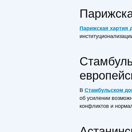
Парижска
Парижская хартия 
институционализаци
Стамбуль
европейс
В
Стамбульском док
об усилении возмож
конфликтов и нормал
Астанинс