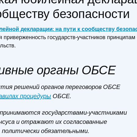
ообществу безопасности
ейной декларации: на пути к сообществу безопа
я приверженность государств-участников принципам
льств.
ивные органы ОБСЕ
ятия решений органов переговоров ОБСЕ
авилах процедуры
ОБСЕ.
принимаются государствами-участниками
енсуса и отражают их согласованные
ь политически обязательными.