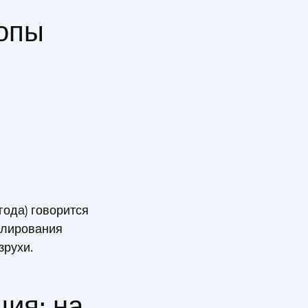
ропы
года) говорится
улирования
зрухи.
ия: на