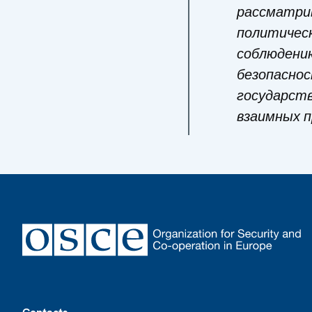
рассматри
политичес
соблюдению
безопаснос
государств
взаимных п
Footer