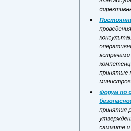
глав госу
директивн
Постоянн
проведения
консультац
оперативн
встречами 
компетенци
принятые 
министров
Форум по 
безопасно
принятия 
утвержден
саммите и 