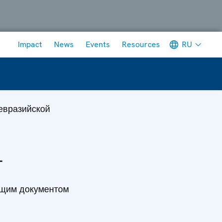
Meta navigation
RU
Impact
News
Events
Resources
евразийской
т
ющим документом