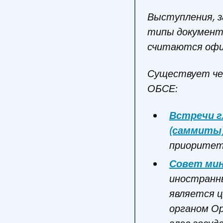
Выступления, з
типы документ
считаются офи
Существует че
ОБСЕ:
Встречи г
(саммиты
приоритет
Совет ми
иностранны
является 
органом Ор