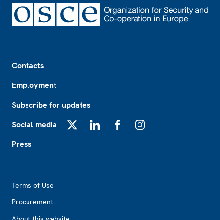
Footer
Contacts
Employment
Subscribe for updates
Social media
X
LinkedIn
Facebook
Instagram
Press
Footer2
Terms of Use
Procurement
About this website