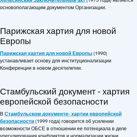
Хельсинский Заключительный акт
(1975 года) является
основополагающим документом Организации.
Парижская хартия для новой
Европы
Парижская хартия для новой Европы
(1990)
устанавливает основу для институционализации
Конференции в новом десятилетии.
Стамбульский документ - хартия
европейской безопасности
В
Стамбульском документе- хартии европейской
безопасности
(1999 года) говорится об усилении
возможности ОБСЕ в отношении ее потенциала в деле
урегулирования конфликтов и нормализации жизни