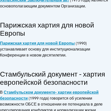
Хельсинский Заключительный акт
(1975 года) является
основополагающим документом Организации.
Парижская хартия для новой
Европы
Парижская хартия для новой Европы
(1990)
устанавливает основу для институционализации
Конференции в новом десятилетии.
Стамбульский документ - хартия
европейской безопасности
В
Стамбульском документе- хартии европейской
безопасности
(1999 года) говорится об усилении
возможности ОБСЕ в отношении ее потенциала в деле
урегулирования конфликтов и нормализации жизни