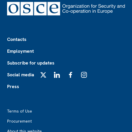
Footer
Contacts
Employment
Subscribe for updates
Social media
X
LinkedIn
Facebook
Instagram
Press
Footer2
Terms of Use
Procurement
About this website