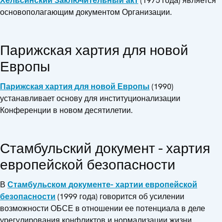
Хельсинский Заключительный акт
(1975 года) является
основополагающим документом Организации.
Парижская хартия для новой
Европы
Парижская хартия для новой Европы
(1990)
устанавливает основу для институционализации
Конференции в новом десятилетии.
Стамбульский документ - хартия
европейской безопасности
В
Стамбульском документе- хартии европейской
безопасности
(1999 года) говорится об усилении
возможности ОБСЕ в отношении ее потенциала в деле
урегулирования конфликтов и нормализации жизни