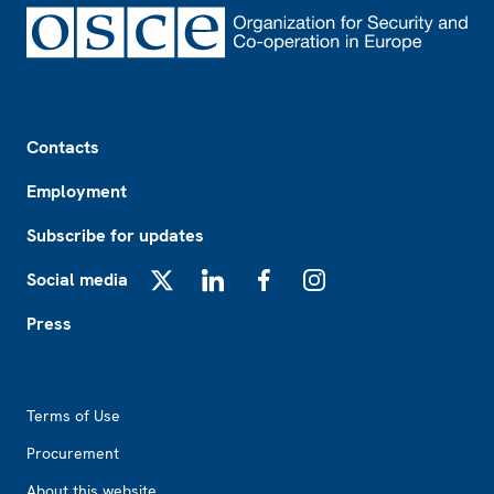
Footer
Contacts
Employment
Subscribe for updates
Social media
X
LinkedIn
Facebook
Instagram
Press
Footer2
Terms of Use
Procurement
About this website