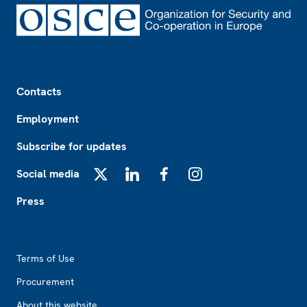
Footer
Contacts
Employment
Subscribe for updates
Social media
X
LinkedIn
Facebook
Instagram
Press
Footer2
Terms of Use
Procurement
About this website