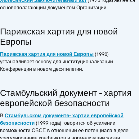
Хельсинский Заключительный акт
(1975 года) является
основополагающим документом Организации.
Парижская хартия для новой
Европы
Парижская хартия для новой Европы
(1990)
устанавливает основу для институционализации
Конференции в новом десятилетии.
Стамбульский документ - хартия
европейской безопасности
В
Стамбульском документе- хартии европейской
безопасности
(1999 года) говорится об усилении
возможности ОБСЕ в отношении ее потенциала в деле
урегулирования конфликтов и нормализации жизни