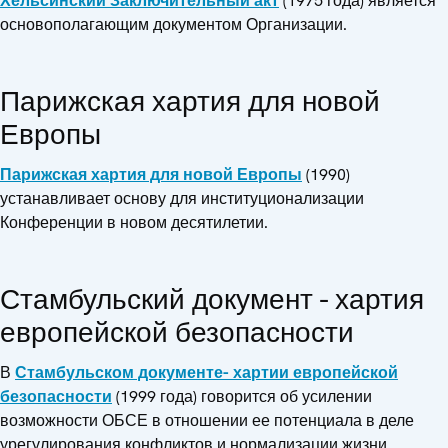
Хельсинский Заключительный акт
(1975 года) является
основополагающим документом Организации.
Парижская хартия для новой
Европы
Парижская хартия для новой Европы
(1990)
устанавливает основу для институционализации
Конференции в новом десятилетии.
Стамбульский документ - хартия
европейской безопасности
В
Стамбульском документе- хартии европейской
безопасности
(1999 года) говорится об усилении
возможности ОБСЕ в отношении ее потенциала в деле
урегулирования конфликтов и нормализации жизни