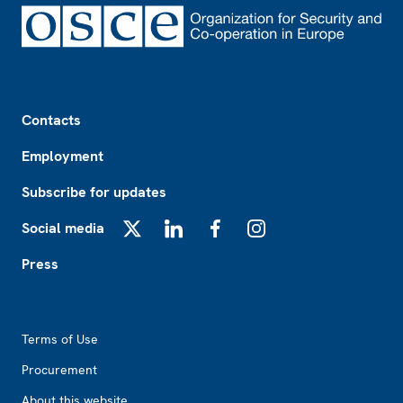
Footer
Contacts
Employment
Subscribe for updates
Social media
X
LinkedIn
Facebook
Instagram
Press
Footer2
Terms of Use
Procurement
About this website